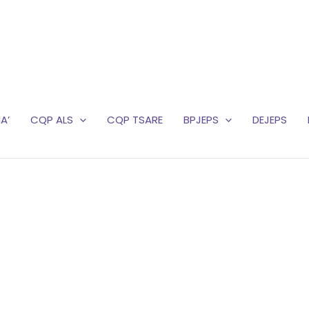
A’
CQP ALS
CQP TSARE
BPJEPS
DEJEPS