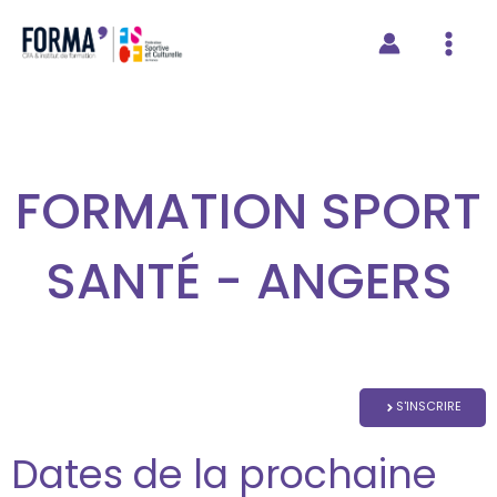
contenu
Aller
principal
au
contenu
FORMATION SPORT
SANTÉ - ANGERS
S'INSCRIRE
Dates de la prochaine